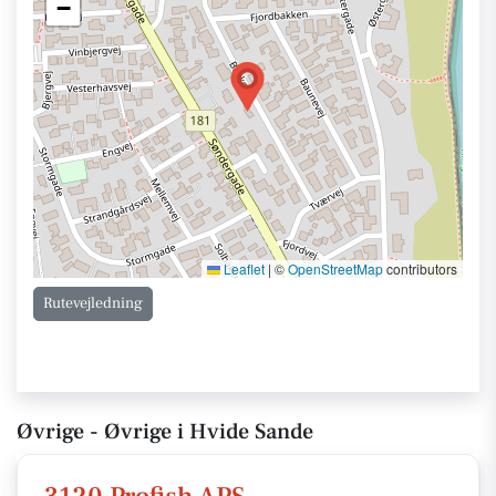
−
Leaflet
|
©
OpenStreetMap
contributors
Rutevejledning
Øvrige - Øvrige i Hvide Sande