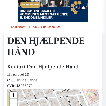
Den Hjælpende Hånd
ERHVERV
Maler i Hvide Sande
DEN HJÆLPENDE
HÅND
Kontakt Den Hjælpende Hånd
Livadiavej 28
6960 Hvide Sande
CVR: 43076272
+
−