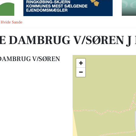
J HØJ
 i Hvide Sande
E DAMBRUG V/SØREN J 
 DAMBRUG V/SØREN
+
−