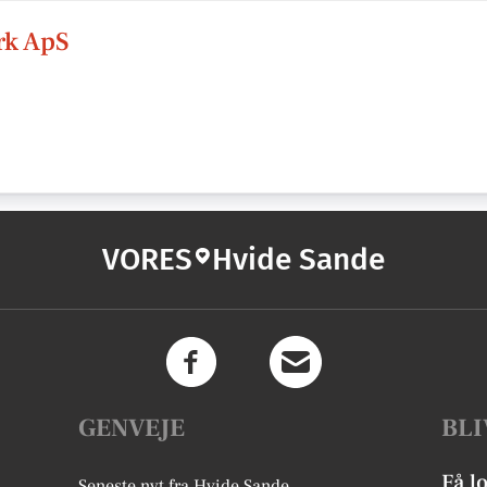
rk ApS
VORES
Hvide Sande
GENVEJE
BLI
Få l
Seneste nyt fra Hvide Sande