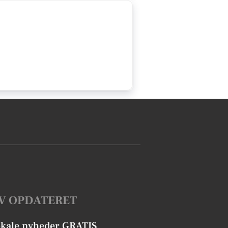
V OPDATERET
okale nyheder GRATIS