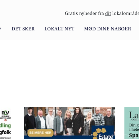
Gratis nyheder fra
dit
lokalområde
V
DET SKER
LOKALT NYT
MØD DINE NABOER