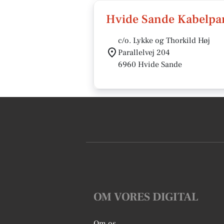
Hvide Sande Kabelpa
c/o. Lykke og Thorkild Høj
Parallelvej 204
6960 Hvide Sande
OM VORES DIGITAL
Om os