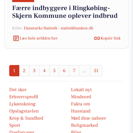
Færre indbyggere i Ringkøbing-
Skjern Kommune oplever indbrud
Kilde:
Danmarks Statistik - statistikbanken.dk
Læs hele artiklen her
Kopiér link
1
2
3
4
5
6
7
...
51
Det sker
Lokalt nyt
Erhvervsprofil
Mindeord
Lykønskning
Fakta om
Opslagstavlen
Husstand
Krop & Sundhed
Mød dine naboer
Sport
Boligmarked
Dagligvarer
Biler