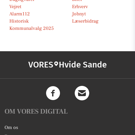
Vejret
Erhverv
Alarm112
Jobnyt
Historisk
Læserbidrag
Kommunalvalg 2025
VORES
Hvide Sande
OM VORES DIGITAL
Om os