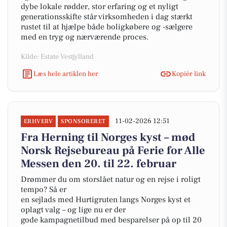
dybe lokale rødder, stor erfaring og et nyligt
generationsskifte står virksomheden i dag stærkt
rustet til at hjælpe både boligkøbere og -sælgere
med en tryg og nærværende proces.
Kilde: Estate Vestjylland
Læs hele artiklen her
Kopiér link
11-02-2026 12:51
ERHVERV
SPONSORERET
Fra Herning til Norges kyst – mød
Norsk Rejsebureau på Ferie for Alle
Messen den 20. til 22. februar
Drømmer du om storslået natur og en rejse i roligt
tempo? Så er
en sejlads med Hurtigruten langs Norges kyst et
oplagt valg – og lige nu er der
gode kampagnetilbud med besparelser på op til 20