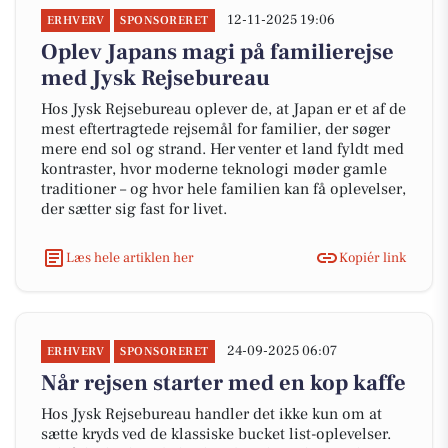
12-11-2025 19:06
ERHVERV
SPONSORERET
Oplev Japans magi på familierejse
med Jysk Rejsebureau
Hos Jysk Rejsebureau oplever de, at Japan er et af de
mest eftertragtede rejsemål for familier, der søger
mere end sol og strand. Her venter et land fyldt med
kontraster, hvor moderne teknologi møder gamle
traditioner – og hvor hele familien kan få oplevelser,
der sætter sig fast for livet.
Læs hele artiklen her
Kopiér link
24-09-2025 06:07
ERHVERV
SPONSORERET
Når rejsen starter med en kop kaffe
Hos Jysk Rejsebureau handler det ikke kun om at
sætte kryds ved de klassiske bucket list-oplevelser.