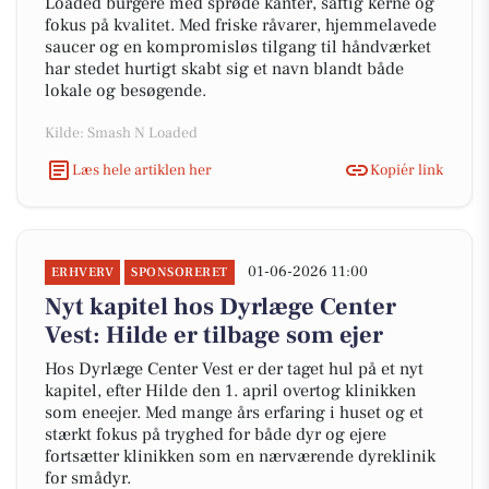
Loaded burgere med sprøde kanter, saftig kerne og
fokus på kvalitet. Med friske råvarer, hjemmelavede
saucer og en kompromisløs tilgang til håndværket
har stedet hurtigt skabt sig et navn blandt både
lokale og besøgende.
Kilde: Smash N Loaded
Læs hele artiklen her
Kopiér link
01-06-2026 11:00
ERHVERV
SPONSORERET
Nyt kapitel hos Dyrlæge Center
Vest: Hilde er tilbage som ejer
Hos Dyrlæge Center Vest er der taget hul på et nyt
kapitel, efter Hilde den 1. april overtog klinikken
som eneejer. Med mange års erfaring i huset og et
stærkt fokus på tryghed for både dyr og ejere
fortsætter klinikken som en nærværende dyreklinik
for smådyr.