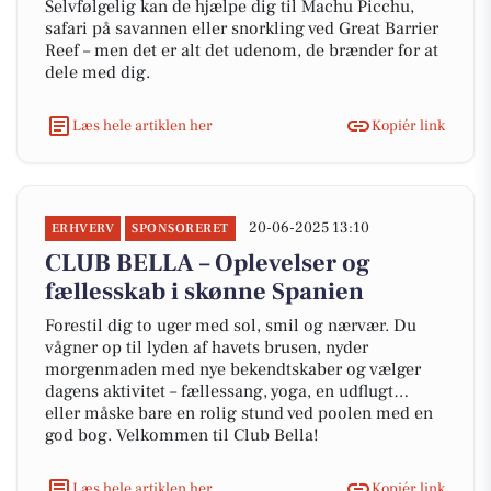
Selvfølgelig kan de hjælpe dig til Machu Picchu,
safari på savannen eller snorkling ved Great Barrier
Reef – men det er alt det udenom, de brænder for at
dele med dig.
Læs hele artiklen her
Kopiér link
20-06-2025 13:10
ERHVERV
SPONSORERET
CLUB BELLA – Oplevelser og
fællesskab i skønne Spanien
Forestil dig to uger med sol, smil og nærvær. Du
vågner op til lyden af havets brusen, nyder
morgenmaden med nye bekendtskaber og vælger
dagens aktivitet – fællessang, yoga, en udflugt…
eller måske bare en rolig stund ved poolen med en
god bog. Velkommen til Club Bella!
Læs hele artiklen her
Kopiér link