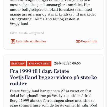
Med 202 solgte boliger er Estate Vestjylland den
mest sælgende ejendomsmægler i området. Her
møder boligsælgere et lokalt forankret team med
mange års erfaring og stærkt kendskab til markedet
i Ringkøbing, Holmsland Klit og resten af
Vestjylland.
Kilde: Estate Vestjylland
Læs hele artiklen her
Kopiér link
24-04-2026 09:00
ERHVERV
SPONSORERET
Fra 1999 til i dag: Estate
Vestjylland bygger videre på stærke
rødder
Estate Vestjylland har gennem 27 år været en fast
del af bolighandlerne på Vestkysten, siden Alfred
Berg i 1999 åbnede forretningen alene med sine to
egne sommerhuse som de første emner til salg. Med