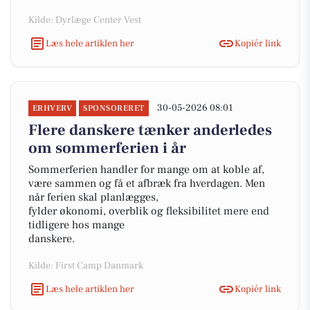
Kilde: Dyrlæge Center Vest
Læs hele artiklen her
Kopiér link
30-05-2026 08:01
ERHVERV
SPONSORERET
Flere danskere tænker anderledes
om sommerferien i år
Sommerferien handler for mange om at koble af,
være sammen og få et afbræk fra hverdagen. Men
når ferien skal planlægges,
fylder økonomi, overblik og fleksibilitet mere end
tidligere hos mange
danskere.
Kilde: First Camp Danmark
Læs hele artiklen her
Kopiér link