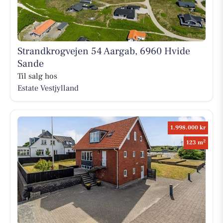
Strandkrogvejen 54 Aargab, 6960 Hvide
Sande
Til salg hos
Estate Vestjylland
1.998.000 kr
2
123 m