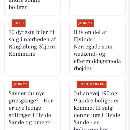
boliger
BILER
JOBNYT
10 dyreste biler til
Bliv en del af
salg i nærheden af
Ejvinds i
Ringkøbing-Skjern
Nørregade som
Kommune
weekend- og
eftermiddagsmeda
rbejder
JOBNYT
BOLIGMARKED
Savner du nye
Julianevej 190 og
græsgange? - Her
9 andre boliger er
er nye ledige
kommet til salg
stillinger i Hvide
denne uge i Hvide
Sande og omegn
Sande - se
boligerne her.