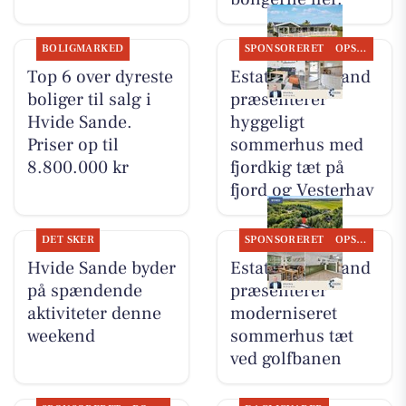
BOLIGMARKED
SPONSORERET
OPSLAGSTAVLEN
Top 6 over dyreste
Estate Vestjylland
boliger til salg i
præsenterer
Hvide Sande.
hyggeligt
Priser op til
sommerhus med
8.800.000 kr
fjordkig tæt på
fjord og Vesterhav
DET SKER
SPONSORERET
OPSLAGSTAVLEN
Hvide Sande byder
Estate Vestjylland
på spændende
præsenterer
aktiviteter denne
moderniseret
weekend
sommerhus tæt
ved golfbanen