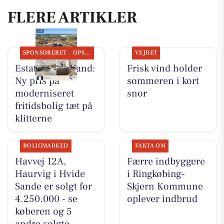
FLERE ARTIKLER
SPONSORERET
OPSLAGSTAVLEN
VEJRET
Estate Vestjylland:
Frisk vind holder
Ny pris på
sommeren i kort
moderniseret
snor
fritidsbolig tæt på
klitterne
BOLIGMARKED
FAKTA OM
Havvej 12A,
Færre indbyggere
Haurvig i Hvide
i Ringkøbing-
Sande er solgt for
Skjern Kommune
4.250.000 - se
oplever indbrud
køberen og 5
andre solgte