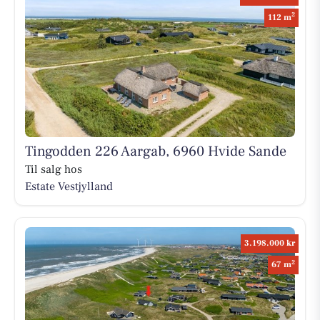
2
112 m
Tingodden 226 Aargab, 6960 Hvide Sande
Til salg hos
Estate Vestjylland
3.198.000 kr
2
67 m