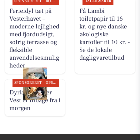
SPONSORERET
BOLIGMARKED
DAGLIGVARER
Ferieidyl tæt på
Få Lambi
Vesterhavet –
toiletpapir til 16
moderne lejlighed
kr. og nye danske
med fjordudsigt,
økologiske
solrig terrasse og
kartofler til 10 kr. -
fleksible
Se de lokale
anvendelsesmulig
dagligvaretilbud
heder
SPONSORERET
OPSLAGSTAVLEN
Dyrlæge Center
Vest er tilbage fra i
morgen