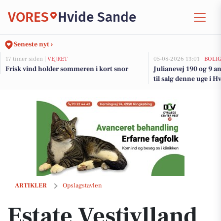
VORES
Hvide Sande
Seneste nyt ›
17 timer siden |
VEJRET
05-08-2026 13:01 |
BOLI
Frisk vind holder sommeren i kort snor
Julianevej 190 og 9 a
til salg denne uge i H
boligerne her.
Estate Vestjylland melder om underskrevet købsaftale på fritidsbolig 
ARTIKLER
Opslagstavlen
Estate Vestjylland