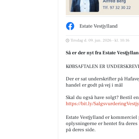
Estate Vestjylland
Tirsdag d. 09. jun. 2026 - kl. 10:16
Så er der nyt fra Estate Vestjylla
KØBSAFTALEN ER UNDERSKREV
Der er sat underskrifter på Hafa
handel er godt på vej i mål
Skal du også have solgt? Bestil e
https://bit.ly/SalgsvurderingVestj
Estate Vestjylland er kommercie
oplysningerne er hentet fra deres
på deres side.