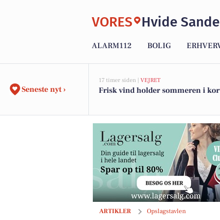
VORES
Hvide Sande
ALARM112
BOLIG
ERHVER
17 timer siden |
VEJRET
Seneste nyt ›
Frisk vind holder sommeren i kor
Estate Vestjylland melder om underskre
ARTIKLER
Opslagstavlen