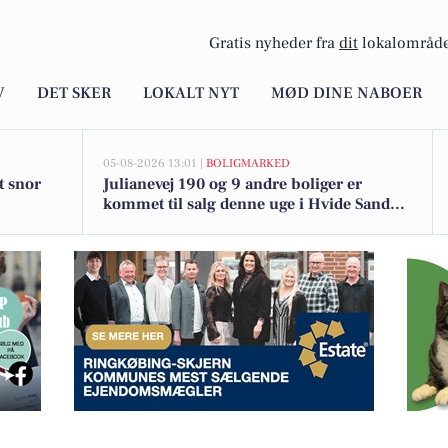
Gratis nyheder fra
dit
lokalområde
V
DET SKER
LOKALT NYT
MØD DINE NABOER
05-08-2026 13:01 |
BOLIGMARKED
t snor
Julianevej 190 og 9 andre boliger er
kommet til salg denne uge i Hvide Sande -
se boligerne her.
vet købsaftale på Hafavej 20