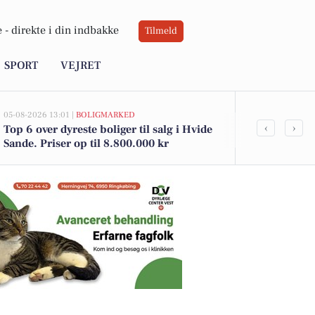
 -
direkte i din indbakke
Tilmeld
SPORT
VEJRET
05-08-2026 13:01 |
BOLIGMARKED
05-08-2026 09:0
‹
›
Top 6 over dyreste boliger til salg i Hvide
Hvide Sande
Sande. Priser op til 8.800.000 kr
aktiviteter 