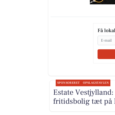
Få loka
Email
SPONSORERET
OPSLAGSTAVLEN
Estate Vestjylland
fritidsbolig tæt på 