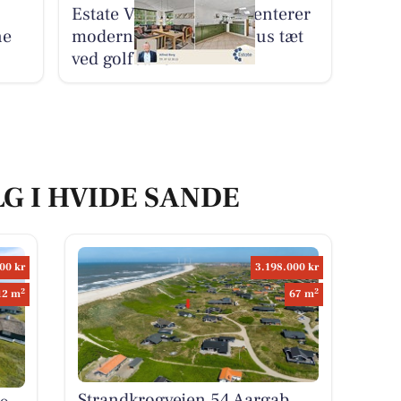
Estate Vestjylland præsenterer
ne
moderniseret sommerhus tæt
ved golfbanen
LG I HVIDE SANDE
00 kr
3.198.000 kr
2
2
12 m
67 m
Strandkrogvejen 54 Aargab,