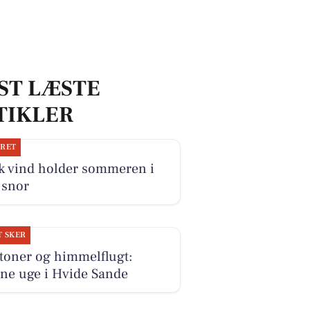
ST LÆSTE
TIKLER
JRET
sk vind holder sommeren i
 snor
T SKER
toner og himmelflugt:
ne uge i Hvide Sande