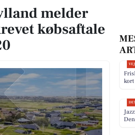
jylland melder
evet købsaftale
ME
20
AR
VE
Fri
kort
DE
Jazz
Den