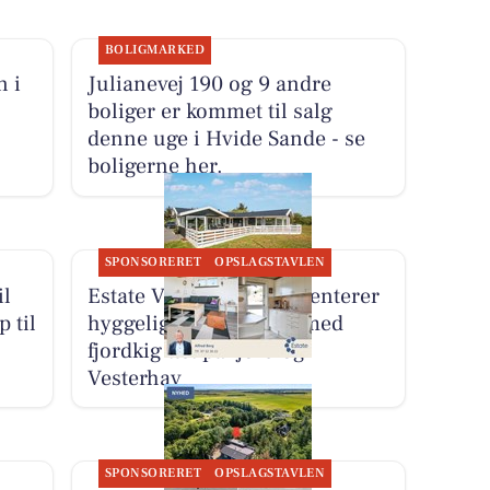
BOLIGMARKED
n i
Julianevej 190 og 9 andre
boliger er kommet til salg
denne uge i Hvide Sande - se
boligerne her.
SPONSORERET
OPSLAGSTAVLEN
il
Estate Vestjylland præsenterer
 til
hyggeligt sommerhus med
fjordkig tæt på fjord og
Vesterhav
SPONSORERET
OPSLAGSTAVLEN