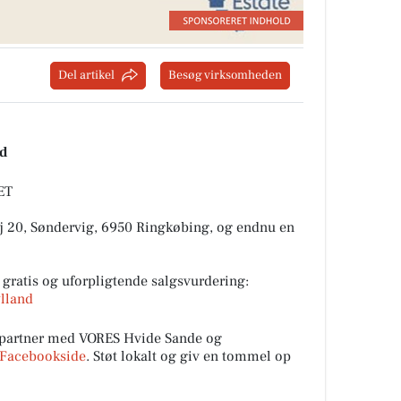
Del artikel
Besøg virksomheden
nd
ET
vej 20, Søndervig, 6950 Ringkøbing, og endnu en
n gratis og uforpligtende salgsvurdering:
ylland
l partner med VORES Hvide Sande og
Facebookside
. Støt lokalt og giv en tommel op