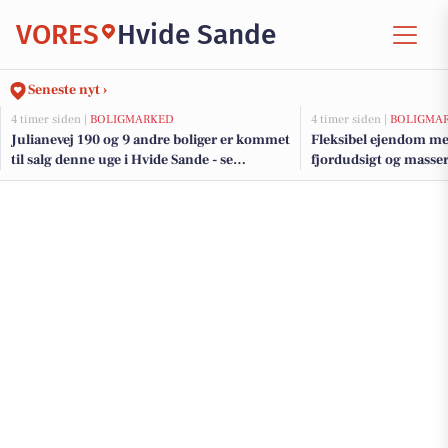
VORES
Hvide Sande
Seneste nyt ›
4 timer siden |
BOLIGMARKED
4 timer siden |
BOLIGMA
Julianevej 190 og 9 andre boliger er kommet
Fleksibel ejendom med
til salg denne uge i Hvide Sande - se
fjordudsigt og masser
boligerne her.