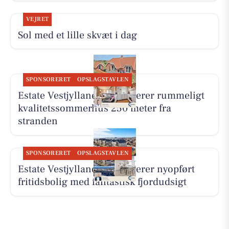
VEJRET
Sol med et lille skvæt i dag
SPONSORERET
OPSLAGSTAVLEN
Estate Vestjylland præsenterer rummeligt
kvalitetssommerhus 250 meter fra
stranden
SPONSORERET
OPSLAGSTAVLEN
Estate Vestjylland præsenterer nyopført
fritidsbolig med fantastisk fjordudsigt