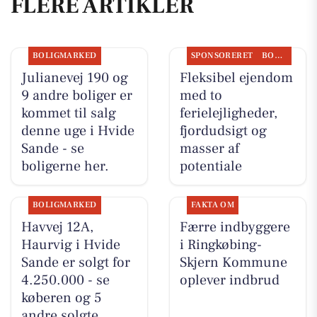
FLERE ARTIKLER
BOLIGMARKED
SPONSORERET
BOLIGMARKED
Julianevej 190 og
Fleksibel ejendom
9 andre boliger er
med to
kommet til salg
ferielejligheder,
denne uge i Hvide
fjordudsigt og
Sande - se
masser af
boligerne her.
potentiale
BOLIGMARKED
FAKTA OM
Havvej 12A,
Færre indbyggere
Haurvig i Hvide
i Ringkøbing-
Sande er solgt for
Skjern Kommune
4.250.000 - se
oplever indbrud
køberen og 5
andre solgte