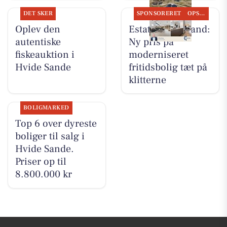
DET SKER
SPONSORERET
OPSLAGSTAVLEN
Oplev den
Estate Vestjylland:
autentiske
Ny pris på
fiskeauktion i
moderniseret
Hvide Sande
fritidsbolig tæt på
klitterne
BOLIGMARKED
Top 6 over dyreste
boliger til salg i
Hvide Sande.
Priser op til
8.800.000 kr