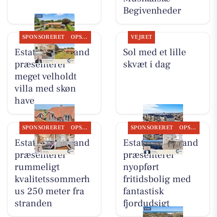
Begivenheder
SPONSORERET
OPSLAGSTAVLEN
VEJRET
Estate Vestjylland
Sol med et lille
præsenterer
skvæt i dag
meget velholdt
villa med skøn
have
SPONSORERET
OPSLAGSTAVLEN
SPONSORERET
OPSLAGSTAVLEN
Estate Vestjylland
Estate Vestjylland
præsenterer
præsenterer
rummeligt
nyopført
kvalitetssommerh
fritidsbolig med
us 250 meter fra
fantastisk
stranden
fjordudsigt