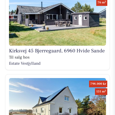
2
76 m
Kirksvej 45 Bjerregaard, 6960 Hvide Sande
Til salg hos
Estate Vestjylland
798.000 kr
2
131 m