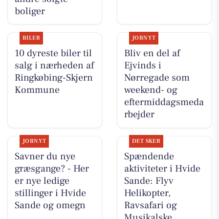
boliger
BILER
JOBNYT
10 dyreste biler til
Bliv en del af
salg i nærheden af
Ejvinds i
Ringkøbing-Skjern
Nørregade som
Kommune
weekend- og
eftermiddagsmeda
rbejder
JOBNYT
DET SKER
Savner du nye
Spændende
græsgange? - Her
aktiviteter i Hvide
er nye ledige
Sande: Flyv
stillinger i Hvide
Helikopter,
Sande og omegn
Ravsafari og
Musikalske