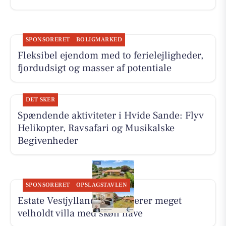
SPONSORERET
BOLIGMARKED
Fleksibel ejendom med to ferielejligheder,
fjordudsigt og masser af potentiale
DET SKER
Spændende aktiviteter i Hvide Sande: Flyv
Helikopter, Ravsafari og Musikalske
Begivenheder
SPONSORERET
OPSLAGSTAVLEN
Estate Vestjylland præsenterer meget
velholdt villa med skøn have