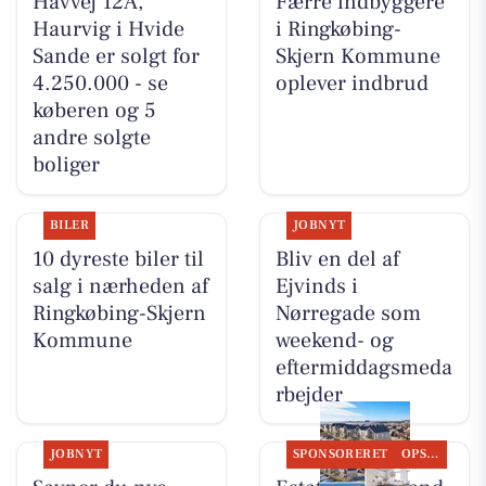
Havvej 12A,
Færre indbyggere
Haurvig i Hvide
i Ringkøbing-
Sande er solgt for
Skjern Kommune
4.250.000 - se
oplever indbrud
køberen og 5
andre solgte
boliger
BILER
JOBNYT
10 dyreste biler til
Bliv en del af
salg i nærheden af
Ejvinds i
Ringkøbing-Skjern
Nørregade som
Kommune
weekend- og
eftermiddagsmeda
rbejder
JOBNYT
SPONSORERET
OPSLAGSTAVLEN