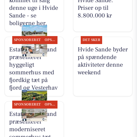
kommet til salg
Hvide Sande.
denne uge i Hvide
Priser op til
Sande - se
8.800.000 kr
boligerne her.
SPONSORERET
OPSLAGSTAVLEN
DET SKER
Estate Vestjylland
Hvide Sande byder
præsenterer
på spændende
hyggeligt
aktiviteter denne
sommerhus med
weekend
fjordkig tæt på
fjord og Vesterhav
SPONSORERET
OPSLAGSTAVLEN
Estate Vestjylland
præsenterer
moderniseret