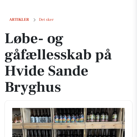
Løbe- og gåfællesskab på Hvide Sande Bryghus
ARTIKLER
Det sker
Løbe- og
gåfællesskab på
Hvide Sande
Bryghus