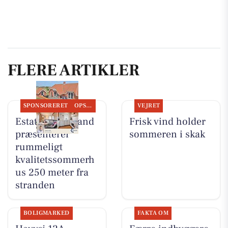
FLERE ARTIKLER
SPONSORERET
OPSLAGSTAVLEN
VEJRET
Estate Vestjylland
Frisk vind holder
præsenterer
sommeren i skak
rummeligt
kvalitetssommerh
us 250 meter fra
stranden
BOLIGMARKED
FAKTA OM