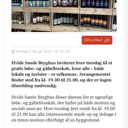
Del artikel
Tirsdag d. 29. jul. 2025 - kl. 07:05
Hvide Sande Bryghus inviterer hver torsdag til et
gratis løbe- og gåfællesskab, hvor alle – både
lokale og turister – er velkomne. Arrangementet
finder sted fra kl. 19.00 til 21.00, og der er ingen
tilmelding nødvendig.
Hvide Sande Bryghus åbner dørene for et ugentligt
løbe- og gåfællesskab, der byder på både motion og
socialt samvær. Hver torsdag året rundt fra kl. 19.00
til 21.00 kan alle interesserede møde op og deltage i
en times motion efterfulgt af en hyggestund.