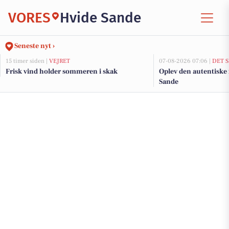
VORES
Hvide Sande
Seneste nyt ›
15 timer siden |
VEJRET
07-08-2026 07:06 |
DET 
Frisk vind holder sommeren i skak
Oplev den autentiske 
Sande