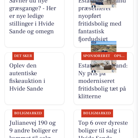
Savner du nye
Estate Vestjylland
græsgange? - Her
præsenterer
er nye ledige
nyopført
stillinger i Hvide
fritidsbolig med
Sande og omegn
fantastisk
fjordudsigt
DET SKER
SPONSORERET
OPSLAGSTAVLEN
Oplev den
Estate Vestjylland:
autentiske
Ny pris på
fiskeauktion i
moderniseret
Hvide Sande
fritidsbolig tæt på
klitterne
BOLIGMARKED
BOLIGMARKED
Julianevej 190 og
Top 6 over dyreste
9 andre boliger er
boliger til salg i