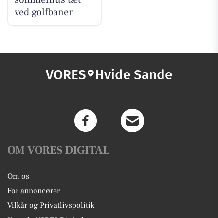
sommerhus tæt
ved golfbanen
VORES
Hvide Sande
OM VORES DIGITAL
Om os
For annoncører
Vilkår og Privatlivspolitik