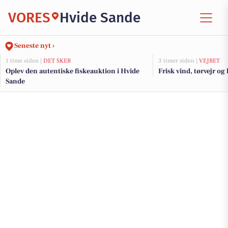
VORES
Hvide Sande
Seneste nyt ›
1 time siden |
DET SKER
3 timer siden |
VEJRET
Oplev den autentiske fiskeauktion i Hvide
Frisk vind, tørvejr og
Sande