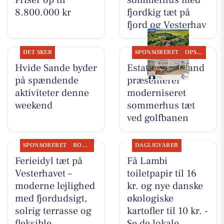
8.800.000 kr
fjordkig tæt på
fjord og Vesterhav
DET SKER
SPONSORERET
OPSLAGSTAVLEN
Hvide Sande byder
Estate Vestjylland
på spændende
præsenterer
aktiviteter denne
moderniseret
weekend
sommerhus tæt
ved golfbanen
SPONSORERET
BOLIGMARKED
DAGLIGVARER
Ferieidyl tæt på
Få Lambi
Vesterhavet –
toiletpapir til 16
moderne lejlighed
kr. og nye danske
med fjordudsigt,
økologiske
solrig terrasse og
kartofler til 10 kr. -
fleksible
Se de lokale