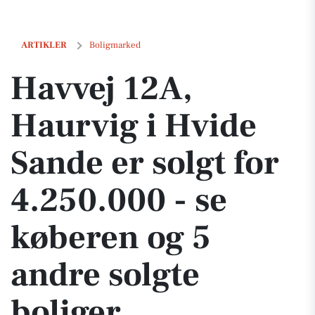
Havvej 12A, Haurvig i Hvide Sande er solgt for 4.250.000 - se køberen
ARTIKLER
Boligmarked
Havvej 12A,
Haurvig i Hvide
Sande er solgt for
4.250.000 - se
køberen og 5
andre solgte
boliger