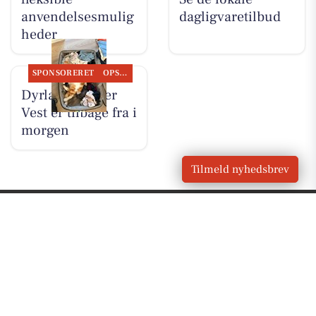
anvendelsesmulig
dagligvaretilbud
heder
SPONSORERET
OPSLAGSTAVLEN
Dyrlæge Center
Vest er tilbage fra i
morgen
Tilmeld nyhedsbrev
VORES
Hvide Sande