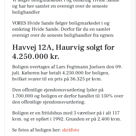
Vi følger boligmarkedet i og omkring Hvide Sande
og har her samlet en oversigt over de seneste
bolighandler
VORES Hvide Sande følger boligmarkedet i og
omkring Hvide Sande. Derfor får du en samlet
oversigt over de seneste bolighandler fra egnen:
Havvej 12A, Haurvig solgt for
4.250.000 kr.
Boligen overtages af Lars Fogtmann Juelsen den 09.
juli.
Køberen har betalt 4.250.000 for boligen,
hvilket svarer til en pris på 36.325 pr kvm.
Den offentlige ejendomsvurdering lyder på
1.700.000 og boligen er derfor handlet til 150% over
den offentlige ejendomsvurdering.
Boligen er en fritidshus med 5 værelser på i alt 117
kvm. og er opført i 1992.
Grunden er på 2.400 kvm.
Se fotos af boligen her:
skråfoto