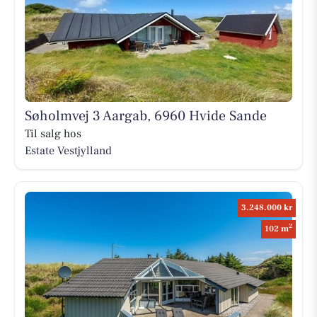
Søholmvej 3 Aargab, 6960 Hvide Sande
Til salg hos
Estate Vestjylland
3.248.000 kr
2
102 m