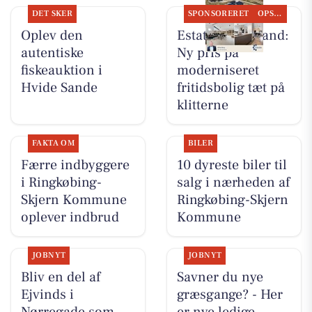
DET SKER
SPONSORERET
OPSLAGSTAVLEN
Oplev den
Estate Vestjylland:
autentiske
Ny pris på
fiskeauktion i
moderniseret
Hvide Sande
fritidsbolig tæt på
klitterne
FAKTA OM
BILER
Færre indbyggere
10 dyreste biler til
i Ringkøbing-
salg i nærheden af
Skjern Kommune
Ringkøbing-Skjern
oplever indbrud
Kommune
JOBNYT
JOBNYT
Bliv en del af
Savner du nye
Ejvinds i
græsgange? - Her