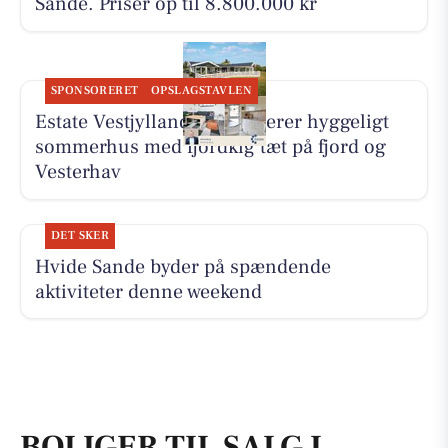
Sande. Priser op til 8.800.000 kr
SPONSORERET
OPSLAGSTAVLEN
Estate Vestjylland præsenterer hyggeligt
sommerhus med fjordkig tæt på fjord og
Vesterhav
DET SKER
Hvide Sande byder på spændende
aktiviteter denne weekend
BOLIGER TIL SALG I