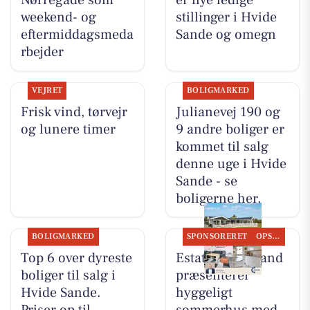
Nørregade som
er nye ledige
weekend- og
stillinger i Hvide
eftermiddagsmeda
Sande og omegn
rbejder
VEJRET
BOLIGMARKED
Frisk vind, tørvejr
Julianevej 190 og
og lunere timer
9 andre boliger er
kommet til salg
denne uge i Hvide
Sande - se
boligerne her.
BOLIGMARKED
SPONSORERET
OPSLAGSTAVLEN
Top 6 over dyreste
Estate Vestjylland
boliger til salg i
præsenterer
Hvide Sande.
hyggeligt
Priser op til
sommerhus med