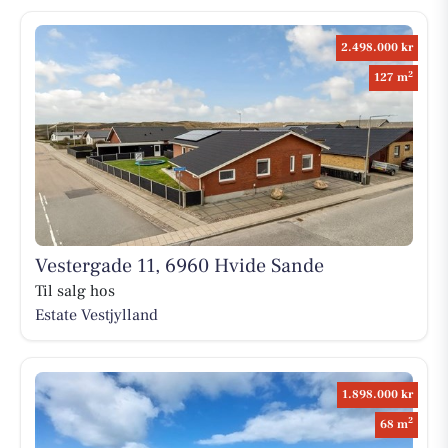
2.498.000 kr
2
127 m
Vestergade 11, 6960 Hvide Sande
Til salg hos
Estate Vestjylland
1.898.000 kr
2
68 m