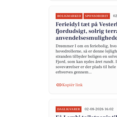
02
BOLIGMARKED
SPONSORERET
Ferieidyl tæt på Veste
fjordudsigt, solrig terr
anvendelsesmulighed
Drømmer I om en feriebolig, hvor
hovedrollerne, så er denne lejligh
stranden tilbyder boligen en solv
Fjord, som kan nydes året rundt.
soveværelser er der plads til hele
erhverves gennem...
Kopiér link
02-08-2026 16:02
DAGLIGVARER