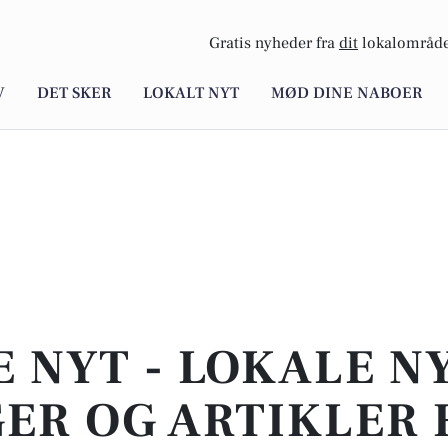
Gratis nyheder fra
dit
lokalområde
V
DET SKER
LOKALT NYT
MØD DINE NABOER
E NYT - LOKALE N
ER OG ARTIKLER 