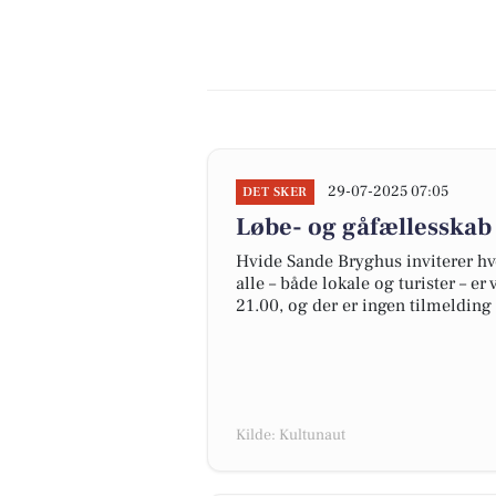
29-07-2025 07:05
DET SKER
Løbe- og gåfællesskab
Hvide Sande Bryghus inviterer hve
alle – både lokale og turister – er
21.00, og der er ingen tilmelding
Kilde: Kultunaut