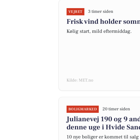
3 timer siden
VEJRET
Frisk vind holder som
Kølig start, mild eftermiddag.
Kilde: MET.no
20 timer siden
BOLIGMARKED
Julianevej 190 og 9 an
denne uge i Hvide Sand
10 nye boliger er kommet til salg