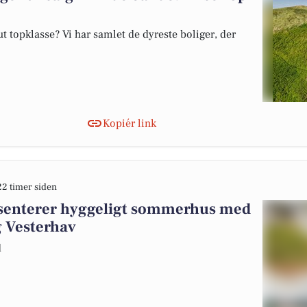
 topklasse? Vi har samlet de dyreste boliger, der
Kopiér link
22 timer siden
æsenterer hyggeligt sommerhus med
g Vesterhav
d