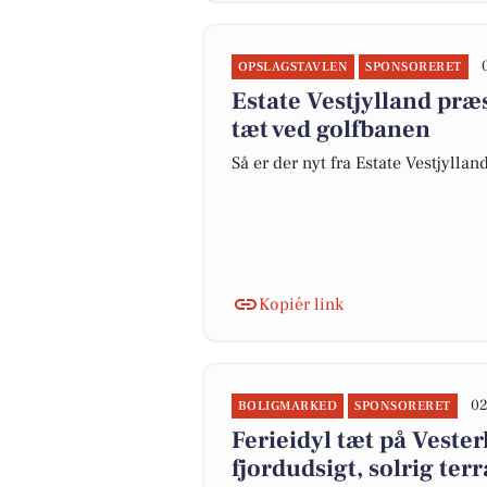
OPSLAGSTAVLEN
SPONSORERET
Estate Vestjylland p
tæt ved golfbanen
Så er der nyt fra Estate Vestjyllan
Kopiér link
02
BOLIGMARKED
SPONSORERET
Ferieidyl tæt på Veste
fjordudsigt, solrig terr