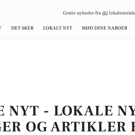
Gratis nyheder fra
dit
lokalområde
V
DET SKER
LOKALT NYT
MØD DINE NABOER
E NYT - LOKALE N
ER OG ARTIKLER 