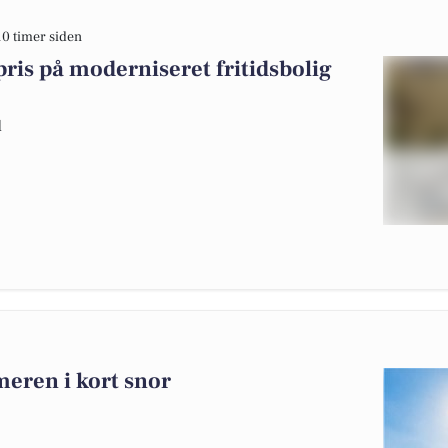
10 timer siden
pris på moderniseret fritidsbolig
d
meren i kort snor