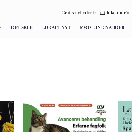
Gratis nyheder fra
dit
lokalområde
V
DET SKER
LOKALT NYT
MØD DINE NABOER