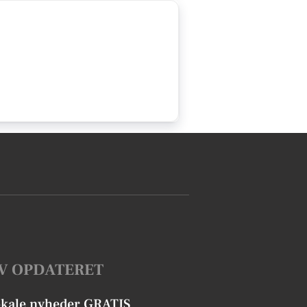
V OPDATERET
okale nyheder GRATIS