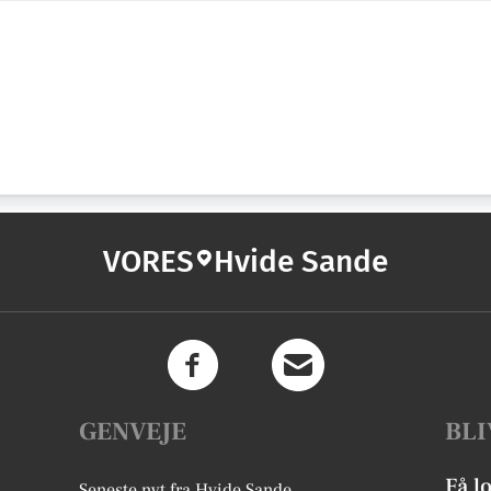
VORES
Hvide Sande
GENVEJE
BLI
Få l
Seneste nyt fra Hvide Sande