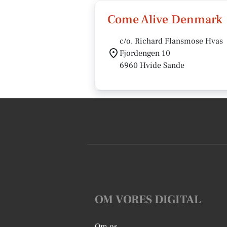
Come Alive Denmark
c/o. Richard Flansmose Hvas
Fjordengen 10
6960 Hvide Sande
OM VORES DIGITAL
Om os