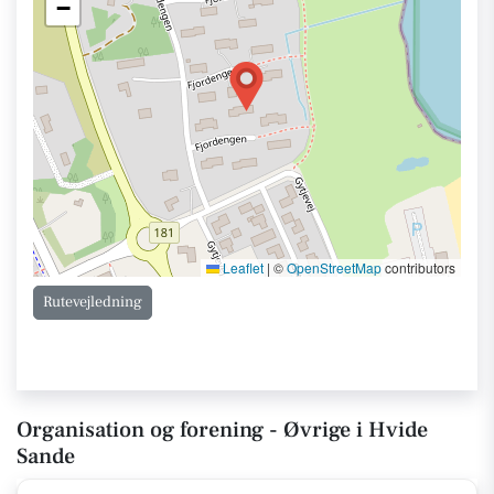
−
Leaflet
|
©
OpenStreetMap
contributors
Rutevejledning
Organisation og forening - Øvrige i Hvide
Sande